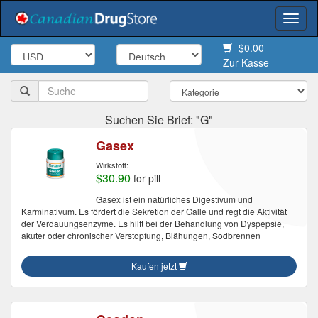
Togg
navi
$0.00
Zur Kasse
Suchen Sie Brief: "G"
Gasex
Wirkstoff:
$30.90
for pill
Gasex ist ein natürliches Digestivum und
Karminativum. Es fördert die Sekretion der Galle und regt die Aktivität
der Verdauungsenzyme. Es hilft bei der Behandlung von Dyspepsie,
akuter oder chronischer Verstopfung, Blähungen, Sodbrennen
Kaufen jetzt