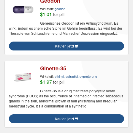
Geodon
Wirkstoff:
geodon
$1.01
for pill
Generisches Geodon ist ein Antipsychotikum. Es
wirkt, indem es chemische Stoffe im Gehirn beeinflusst. Es wird bei der
Therapie von Schizophrenie und Manischer Depression eingesetzt.
Kaufen jetzt
Ginette-35
Wirkstoff:
ethinyl, estradiol, cyproterone
$1.97
for pill
Ginette-35 is a drug that treats polycystic ovary
syndrome (PCOS) as the occurrence of inflamed or infected sebaceous
glands in the skin, abnormal growth of hair (hirsutism) and irregular
menstrual cycle. It’s a combination of a synthetic
Kaufen jetzt