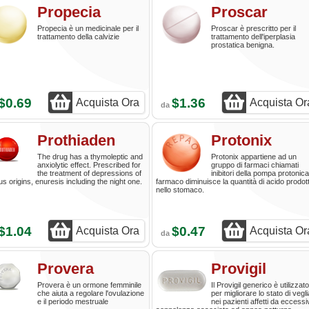
Propecia
Proscar
Propecia è un medicinale per il
Proscar è prescritto per il
trattamento della calvizie
trattamento dell'iperplasia
prostatica benigna.
$0.69
$1.36
Acquista Ora
Acquista Or
da
Prothiaden
Protonix
The drug has a thymoleptic and
Protonix appartiene ad un
anxiolytic effect. Prescribed for
gruppo di farmaci chiamati
the treatment of depressions of
inibitori della pompa protonica.
us origins, enuresis including the night one.
farmaco diminuisce la quantità di acido prodot
nello stomaco.
$1.04
$0.47
Acquista Ora
Acquista Or
da
Provera
Provigil
Provera è un ormone femminile
Il Provigil generico è utilizzato
che aiuta a regolare l'ovulazione
per migliorare lo stato di vegli
e il periodo mestruale
nei pazienti affetti da eccessi