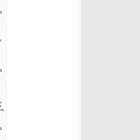
a
l
a
to
ne
ia.
a