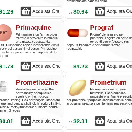
problematiche causate dall’e
$1.26
$0.64
Acquista Ora
Acquista Or
da
Primaquine
Prograf
Primaquine è un farmaco per
Prograf viene usato per
trattare o prevenire la malaria,
prevenire il rigetto da parte de
una malattia causata da
corpo di cuore,fegato o reni
siti. Primaquine agisce interferendo con il
dopo un trapianto e per curare l'artrite
ferare dei parassiti nel corpo. Primaquine
reumatoide.
 usato per prevenire la ricomparsa della
ia nel
$1.73
$4.23
Acquista Ora
Acquista Or
da
Promethazine
Prometrium
Promethazine reduces the
Prometrium è un ormone
permeability of capillaries,
femminile. Esso contiene
swelling of the mucous
progesterone. Viene prescrit
anes, itching. Has adrenolytic, moderate
per prevenire l'iperplasia endometriale in don
heral and central cholinolytic action. Inhibits
in postmenopausa e per l'amenorrea secondar
mine-N-methyltransferase, blocks central
amine H3 recep
$0.81
$2.31
Acquista Ora
Acquista Or
da