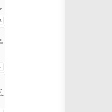
ip
a
to
i e
a
ea
i
rite