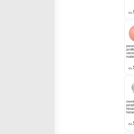
da
paras
proli
viene
malar
da
membr
perip
hista
hist
da