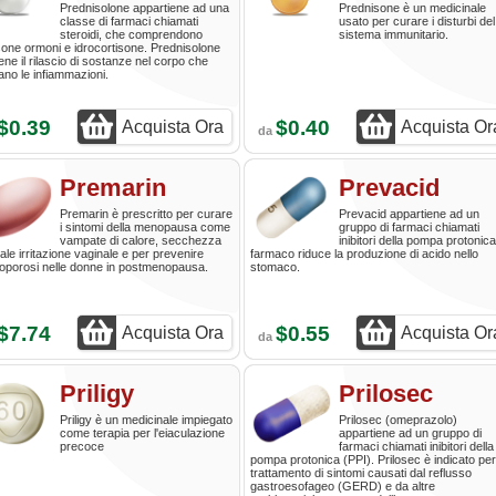
Prednisolone appartiene ad una
Prednisone è un medicinale
classe di farmaci chiamati
usato per curare i disturbi del
steroidi, che comprendono
sistema immunitario.
sone ormoni e idrocortisone. Prednisolone
ene il rilascio di sostanze nel corpo che
no le infiammazioni.
$0.39
$0.40
Acquista Ora
Acquista Or
da
Premarin
Prevacid
Premarin è prescritto per curare
Prevacid appartiene ad un
i sintomi della menopausa come
gruppo di farmaci chiamati
vampate di calore, secchezza
inibitori della pompa protonica.
ale irritazione vaginale e per prevenire
farmaco riduce la produzione di acido nello
eoporosi nelle donne in postmenopausa.
stomaco.
$7.74
$0.55
Acquista Ora
Acquista Or
da
Priligy
Prilosec
Priligy è un medicinale impiegato
Prilosec (omeprazolo)
come terapia per l'eiaculazione
appartiene ad un gruppo di
precoce
farmaci chiamati inibitori della
pompa protonica (PPI). Prilosec è indicato per 
trattamento di sintomi causati dal reflusso
gastroesofageo (GERD) e da altre