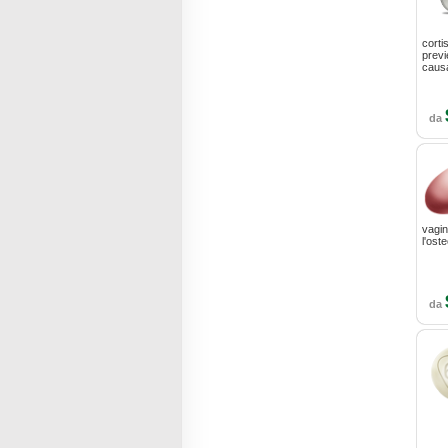
corti
previ
causa
da
vagin
l'ost
da