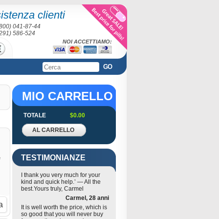
sistenza clienti
(800) 041-87-44
(291) 586-524
NOI ACCETTIAMO:
GO
MIO CARRELLO
TOTALE
$0.00
AL CARRELLO
TESTIMONIANZE
e
I thank you very much for your
kind and quick help.’ — All the
best.Yours truly, Carmel
Carmel, 28 anni
a
It is well worth the price, which is
so good that you will never buy