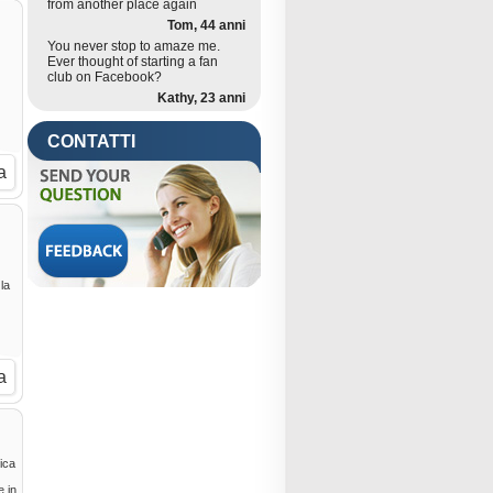
from another place again
Tom, 44 anni
You never stop to amaze me.
Ever thought of starting a fan
club on Facebook?
Kathy, 23 anni
CONTATTI
a
la
a
ica
e in