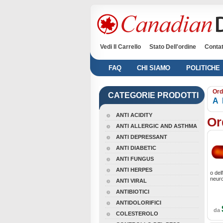
Vedi Il Carrello
Stato Dell'ordine
Contat
FAQ
CHI SIAMO
POLITICHE
Ord
CATEGORIE PRODOTTI
A
ANTI ACIDITY
Or
ANTI ALLERGIC AND ASTHMA
ANTI DEPRESSANT
ANTI DIABETIC
ANTI FUNGUS
ANTI HERPES
o del
neuro
ANTI VIRAL
ANTIBIOTICI
ANTIDOLORIFICI
da
COLESTEROLO