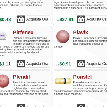
che cola, starnuti, prurito agli occhi o
ingredienti naturali di piante che non hanno
mazione, orticaria, eruzioni cutanee e
coloranti artificiali, prodotti chimici, sostanze
o.
stupefacenti o zucchero. I tre ingredienti princ
$0.48
$37.81
Acquista Ora
Acquista Or
da
Pirfenex
Plavix
Pirfenex shows anti- fibrosing
Plavix è un farmaco, prescrit
and anti-inflammatory properties
per diminuire il rischio di infart
in many systems in vitro and in
ictus causati da coaguli di
l models of pulmonary fibrosis (the fibrosis
sangue.
ed by bleomycin and transplantation).
ned to adults suffering the idiopatic
onar
$1.11
$0.91
Acquista Ora
Acquista Or
da
Plendil
Ponstel
Plendil is a calcium channel
Ponstel è una sostanza
blocker which is used to treat
antiinfiammatoria non steroid
high blood pressure and to
che viene usata per curare gl
nt chest pain (angina) by relaxing blood
stati dolorosi o le infiammazioni causate da art
ls and reducing the workload of the heart.
e anche dolori mestruali