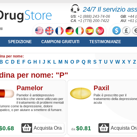
24/7 Il servizio as
US
: +1 (888) 243-74-06
GB
: +44 
CA
: +1 (778) 200-7422
AU
: +61 
ti
SPEDIZIONE
CAMPIONI GRATUITI
TESTIMONIANZE
ina per nome:
B
C
D
E
F
G
H
I
J
K
L
M
N
O
P
Q
R
S
T
U
V
W
X
Y
Z
dina per nome: "P"
Pamelor
Paxil
Pamelor è antidepressivo
Palix è prescritto per il
triciclico che viene utilizzato per
trattamento della depression
il trattamento di problemi mentali
acuta
l'umore come la depressione, dolore
patico, o per aiutare a smettere di fumare.
$0.68
$0.81
Acquista Ora
Acquista Or
da