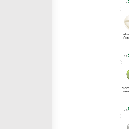
da
nel s
più in
da
preve
correl
da