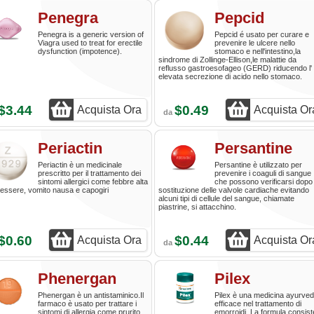
Penegra
Pepcid
Penegra is a generic version of
Pepcid é usato per curare e
Viagra used to treat for erectile
prevenire le ulcere nello
dysfunction (impotence).
stomaco e nell'intestino,la
sindrome di Zollinge-Ellison,le malattie da
reflusso gastroesofageo (GERD) riducendo l'
elevata secrezione di acido nello stomaco.
$3.44
$0.49
Acquista Ora
Acquista Or
da
Periactin
Persantine
Periactin è un medicinale
Persantine è utilizzato per
prescritto per il trattamento dei
prevenire i coaguli di sangue
sintomi allergici come febbre alta
che possono verificarsi dopo 
essere, vomito nausa e capogiri
sostituzione delle valvole cardiache evitando
alcuni tipi di cellule del sangue, chiamate
piastrine, si attacchino.
$0.60
$0.44
Acquista Ora
Acquista Or
da
Phenergan
Pilex
Phenergan è un antistaminico.Il
Pilex è una medicina ayurved
farmaco è usato per trattare i
efficace nel trattamento di
sintomi di allergia come prurito,
emorroidi. La formula consist