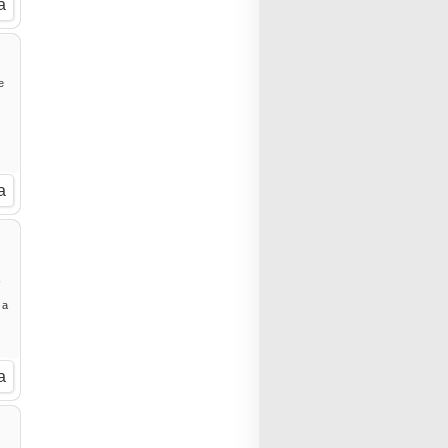
a
e
a
-
 a
a