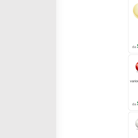
da
vario
da