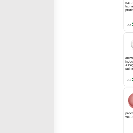
naso 
lacri
prurit
da
anima
induc
Assig
pulm
da
preve
vesse