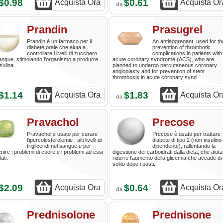
$0.98
$0.61
Acquista Ora
Acquista Or
da
Prandin
Prasugrel
Prandin è un farmaco per il
An antiaggregant, used for th
diabete orale che aiuta a
prevention of thrombotic
controllare i livelli di zucchero
complications in patients with
angue, stimolando l'organismo a produrre
acute coronary syndrome (ACS), who are
sulina.
planned to undergo percutaneous coronary
angioplasty and for prevention of stent
thrombosis in acute coronary synd
$1.14
$1.83
Acquista Ora
Acquista Or
da
Pravachol
Precose
Pravachol è usato per curare
Precose è usato per trattare
l'ipercolesterolemie , alti livelli di
diabete di tipo 2 (non insulino
trigliceridi nel sangue e per
dipendente), rallentando la
nire i problemi di cuore e i problemi ad essi
digestione dei carboidrati dalla dieta, che aiuta
ati.
ridurre l'aumento della glicemia che accade di
solito dopo i pasti.
$2.09
$0.64
Acquista Ora
Acquista Or
da
Prednisolone
Prednisone