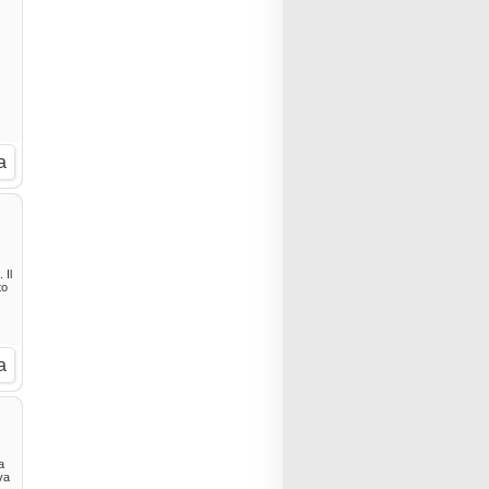
a
 Il
to
a
a
va