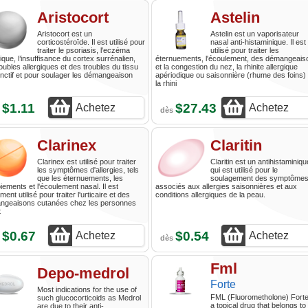
Aristocort
Astelin
Aristocort est un
Astelin est un vaporisateur
corticostéroïde. Il est utilisé pour
nasal anti-histaminique. Il est
traiter le psoriasis, l'eczéma
utilisé pour traiter les
gique, l’insuffisance du cortex surrénalien,
éternuements, l'écoulement, des démangeais
roubles allergiques et des troubles du tissu
et la congestion du nez, la rhinite allergique
nctif et pour soulager les démangeaison
apériodique ou saisonnière (rhume des foins) 
la rhini
$1.11
$27.43
Achetez
Achetez
s
dès
Clarinex
Claritin
Clarinex est utilisé pour traiter
Claritin est un antihistaminiqu
les symptômes d'allergies, tels
qui est utilisé pour le
que les éternuements, les
soulagement des symptôme
iements et l'écoulement nasal. Il est
associés aux allergies saisonnières et aux
ment utilisé pour traiter l'urticaire et des
conditions allergiques de la peau.
ngeaisons cutanées chez les personnes
t
$0.67
$0.54
Achetez
Achetez
s
dès
Fml
Depo-medrol
Forte
Most indications for the use of
FML (Fluorometholone) Forte
such glucocorticoids as Medrol
a topical drug that belongs to
are due to their anti-