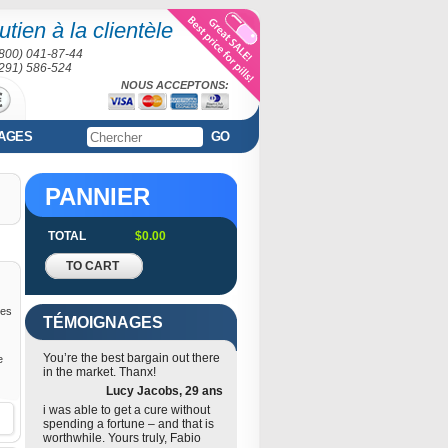
tien à la clientèle
(800) 041-87-44
(291) 586-524
NOUS ACCEPTONS:
AGES
GO
PANNIER
TOTAL
$0.00
TO CART
les
TÉMOIGNAGES
You’re the best bargain out there
e
in the market. Thanx!
Lucy Jacobs, 29 ans
i was able to get a cure without
spending a fortune – and that is
worthwhile. Yours truly, Fabio