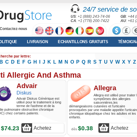
24/7 service de sou
US
: +1 (888) 243-74-06
GB
: +44 
CA
: +1 (778) 200-7422
AU
: +61 
Contactez-nous
OLITIQUE
LIVRAISON
ECHANTILLONS GRATUITS
TÉMOIGN
herche par lettre:
B
C
D
E
F
G
H
I
J
K
L
M
N
O
P
Q
R
S
T
U
V
W
X
Y
Z
ti Allergic And Asthma
Advair
Allegra
Diskus
Allegra est utilisé pour traiter 
Advair Diskus Générique est
symptômes des allergies
utilisé pour le traitement à long
saisonnières,les
terme de l'asthme et de la
démangeaisons cutanées et l’urticaire
ie pulmonaire obstructive chronique
provoquées par une maladie appelée l’urticair
) chez certains patients.
chronique idiopathique chez les adultes et les
enfants.
$74.23
$0.38
Achetez
Achetez
s
dès