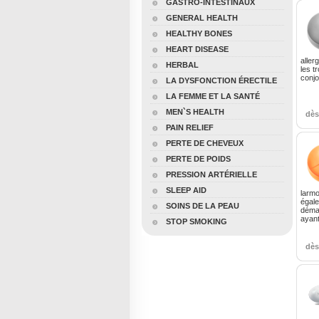
GASTRO-INTESTINAUX
GENERAL HEALTH
HEALTHY BONES
HEART DISEASE
aller
HERBAL
les t
conjo
LA DYSFONCTION ÉRECTILE
LA FEMME ET LA SANTÉ
MEN`S HEALTH
dè
PAIN RELIEF
PERTE DE CHEVEUX
PERTE DE POIDS
PRESSION ARTÉRIELLE
SLEEP AID
larmo
égale
SOINS DE LA PEAU
déma
ayan
STOP SMOKING
dè