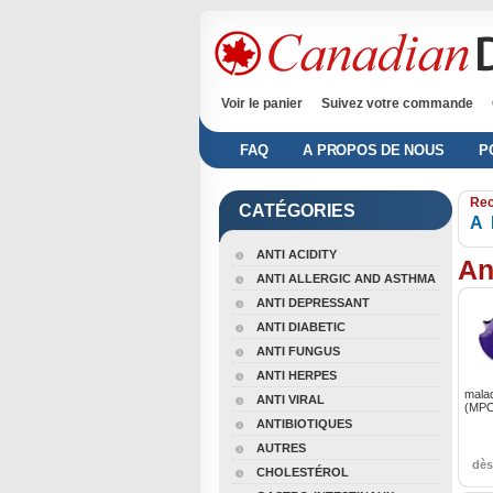
Voir le panier
Suivez votre commande
FAQ
A PROPOS DE NOUS
P
Rec
CATÉGORIES
A
ANTI ACIDITY
An
ANTI ALLERGIC AND ASTHMA
ANTI DEPRESSANT
ANTI DIABETIC
ANTI FUNGUS
ANTI HERPES
malad
ANTI VIRAL
(MPOC
ANTIBIOTIQUES
AUTRES
dè
CHOLESTÉROL