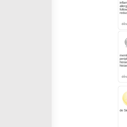
infla
aller
follo
reduc
dè
membr
perip
hista
hist
dè
de Si