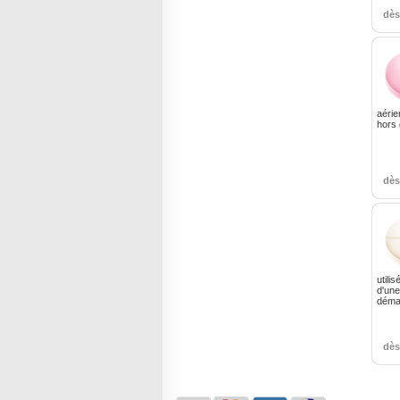
dè
aérie
hors 
dè
utili
d'une
déman
dè