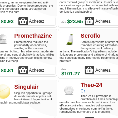
corticosteroid group of medicines. Its aim is to
mmatory, immunosuppressive and anti-
cure various eye problems connected with inj
gic properties. Due to these properties, the
and inflammation. It is effective in case of bulb
wing therapeutic effects are achieved:
conjunctiva and palpebral
tion of the num
$0.93
$23.65
Achetez
Achetez
s
dès
Promethazine
Seroflo
Promethazine reduces the
Seroflo represents a family of
permeability of capillaries,
remedies ensuring alleviation
swelling of the mucous
the symptoms of ordinary
anes, itching. Has adrenolytic, moderate
asthma. The medication’s ingredients include
heral and central cholinolytic action. Inhibits
fluticasone propionate and salmeterol xinafoa
mine-N-methyltransferase, blocks central
that constitute many time-tested treatments of
amine H3 recep
protracte
$0.81
dès
Achetez
Achetez
s
$101.27
Theo-24
Singulair
Cr
Singulair appartient au groupe
Theo-24 Cr provoque la
de médicaments appelés anti-
dilatation des tubes bronchiq
leucotriènes. L'ingrédient actif
en relâchant les muscles bronchiques. Il est
ngulair est montélukast sodique.
efficace contre les maladies pulmonaires
obstructives chroniques comme l'asthme,
l'emphysème pulmonaire et la bronchite.