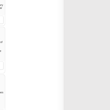
ury
ar
 of
te
ues