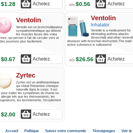
$1.28
$0.56
Achetez
Achetez
s
dès
Ventolin
Ventolin
Inhalator
Ventolin est un bronchodilatateur
Ventolin is a medicament for
sympathomimétique qui détend
eliminating asthma attacks
les muscles lisses des voies
(bronchial) and other reversi
nnes, qui permet à l'air de circuler vers et
diseases with bronchial obstruction.The main
des poumons plus facilement.
active substance is salbutamol.
$0.67
$26.56
Achetez
Achetez
s
dès
Zyrtec
Zyrtec est un antihistaminique
qui réduit l'histamine chimique
naturelle dans le corps. Il est
sé pour traiter les symptômes du rhume ou
 allergie tels que les éternuements, les
geaisons, les larmoiements, l'écoulement
$2.00
Achetez
s
Accueil
Politique
Suivez votre commande
Témoignages
Voir le