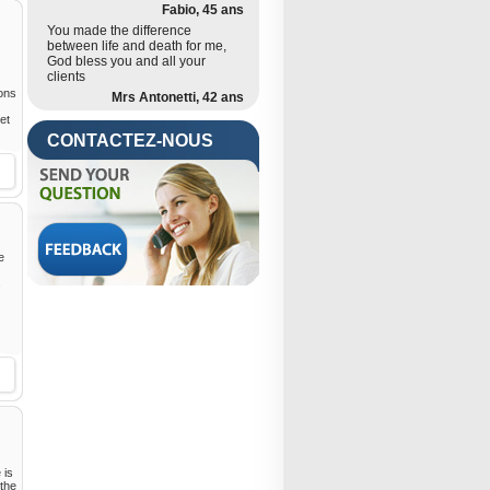
Fabio, 45 ans
You made the difference
between life and death for me,
God bless you and all your
clients
ons
Mrs Antonetti, 42 ans
et
CONTACTEZ-NOUS
e
s
 is
 the